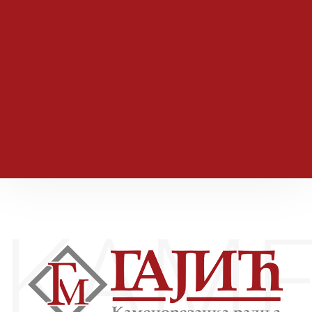
Da bi se održao korak sa modernim vremenom i
tehnologijom
koja je njegova osnovna karakteristika, redovno se
prate nove forme,
dizajn i iskustva sa svetskih izložbi, sajmova i seminara.
KAME