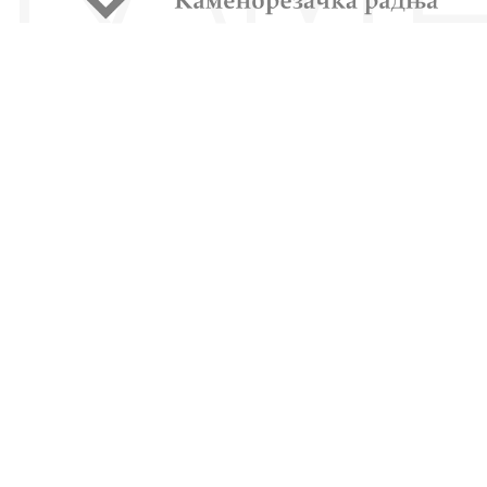
POŠALJITE BRZI UPIT
Ukoliko imate bilo kakva pitanja, budite slobodni i
kontaktirajte nas putem brzog upita / kontakt forme.