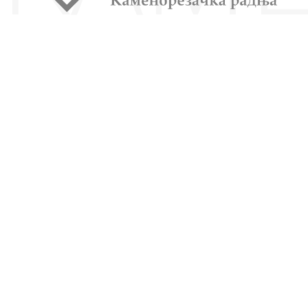
POŠALJITE BRZI UPIT
Ukoliko imate bilo kakva pitanja, budite slobodni i
kontaktirajte nas putem brzog upita / kontakt forme.