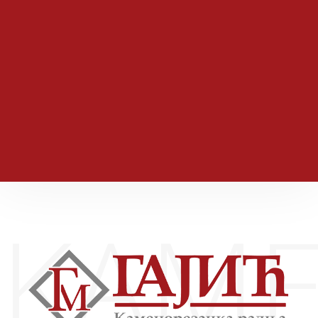
Da bi se održao korak sa modernim vremenom i
tehnologijom
koja je njegova osnovna karakteristika, redovno se
prate nove forme,
dizajn i iskustva sa svetskih izložbi, sajmova i seminara.
KAME